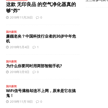
[ 2025年10月27日 ]
苹果或将推出3款新iPhone手机
智能手
这款 无印良品 的空气净化器真的
[ 2025年12月8日 ]
iPhone 17 Pro缺少夜间人像模式？
智能
够“炸”
2018年11月26日
0
国内新闻
廉颇老矣？中国科技行业者的30岁中年危
机
2018年5月4日
1
国内新闻
为什么你要同时用两部智能手机?
2018年3月9日
0
国内新闻
WiFi信号满格却连不上网，原来是它在搞
鬼！
2018年11月18日
0