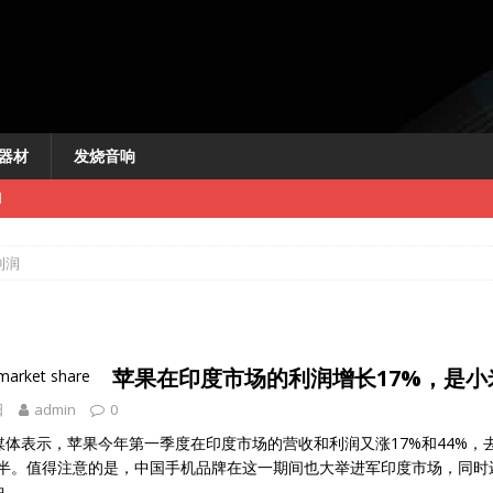
器材
发烧音响
闻
利润
苹果在印度市场的利润增长17%，是小
新闻
日
admin
0
讯
媒体表示，苹果今年第一季度在印度市场的营收和利润又涨17%和44%，
快讯
一半。值得注意的是，中国手机品牌在这一期间也大举进军印度市场，同时
中
...