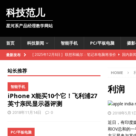
科技范儿
星河系产品经理教学网站
首页
科技新闻
智能手机
PC/平板电脑
摄影
[ 2025年12月8日 ]
联想和戴尔：笔记本电脑将涨价
国内新
最新发布
[ 2025年12月8日 ]
韩国开发出可变色软体机器人
外媒快讯
站长推荐
HOME
[ 2025年11月11日 ]
维基百科准备向数据爬虫收费
外媒快讯
[ 2025年10月28日 ]
联通基站车开进明水古城
国内新闻
利润
智能手机
iPhone X能买10个它！飞利浦27
[ 2025年10月28日 ]
iPhone即将推出数字版护照
智能手机
英寸亲民显示器评测
[ 2025年10月27日 ]
TCL推出智慧酒店电视机解决方案
国内
2018年11月14日
0
2018年5月1
[ 2025年10月27日 ]
法意两国联合开发月球核反应堆
外媒快
近日，有印度
[ 2025年10月27日 ]
雪佛兰新款Bolt售价低于3万美元
外媒
和OV总和的
PC/平板电脑
主三星参与其