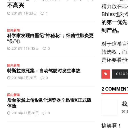
[ 2025年10月27日 ]
苹果或将推出3款新iPhone手机
智能手
不高兴
精力放在非公
[ 2025年12月8日 ]
iPhone 17 Pro缺少夜间人像模式？
智能
2018年1月23日
1
Bhles也
的第一优先
到产品。
国内新闻
科学家发现白垩纪“神秘花”；细菌性肺炎更
“伤”心
对于这番言
2018年11月15日
0
筛选权，而
是还要看他
国内新闻
特斯拉致死案：自动驾驶时发生事故
GEFOR
2018年2月28日
0
2 COMMEN
国内新闻
后台依然上传&像个浏览器？迅雷X正式版
我
体验
201
2018年11月26日
0
搞笑啊！