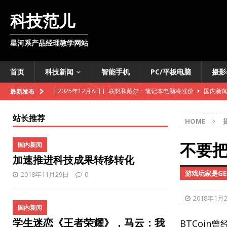
科技范儿
星河系产品经理教学网站
首页
科技新闻
智能手机
PC/平板电脑
摄影
[ 2025年12月8日 ]
联想和戴尔：笔记本电脑将涨价
国内新
最新发布
[ 2025年12月8日 ]
韩国开发出可变色软体机器人
外媒快讯
站长推荐
HOME
[ 2025年11月11日 ]
维基百科准备向数据爬虫收费
外媒快讯
[ 2025年10月28日 ]
联通基站车开进明水古城
国内新闻
不要把
国内新闻
加速推进科技成果转移转化
[ 2025年10月28日 ]
iPhone即将推出数字版护照
智能手机
游戏玩家是G
2018年11月29日
0
[ 2025年10月27日 ]
TCL推出智慧酒店电视机解决方案
国内
[ 2025年10月27日 ]
法意两国联合开发月球核反应堆
外媒快
2018年1月
国内新闻
[ 2025年10月27日 ]
雪佛兰新款Bolt售价低于3万美元
外媒
学生迷恋《王者荣耀》，马云：我
BTCoi