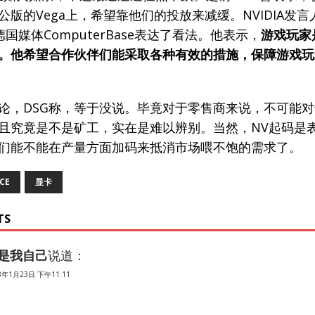
机
版的Vega上，希望靠他们的投放来减缓。NVIDIA发言人B
手机
对德国媒体ComputerBase表达了看法。他表示，
游戏玩家是
。他希望合作伙伴们能采取各种有效的措施，保障游戏玩
论，DSG称，等于没说。毕竟对于零售商来说，不可能
且究竟是不是矿工，实在是难以辨别。当然，NV起码是
们能不能在产量方面加码来抵消市场喂不饱的需求了。
CE
显卡
TS
是我自己
说道：
8年1月23日 下午11:11