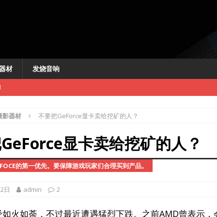
器材
发烧音响
闻
摄影器材
不要把GeForce显卡卖给挖矿的人？
GeForce显卡卖给挖矿的人？
EFOCE的第一优先。要保障游戏玩家们合理买到产品。
新闻
讯
22日
admin
2
快讯
n曾经如火如荼，不过最近遭遇猛烈下跌。之前AMD曾表示