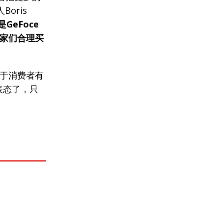
oris
GeFoce
家们合理买
对于消费者有
表态了，只