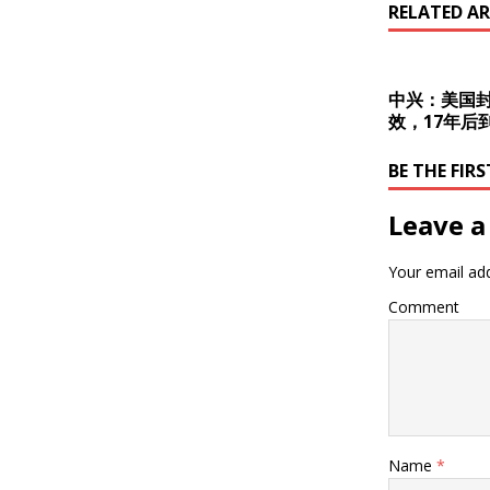
RELATED AR
中兴：美国
效，17年后
BE THE FI
Leave a
Your email add
Comment
Name
*