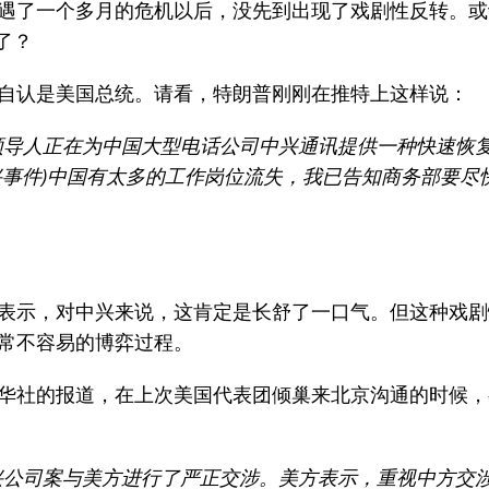
机
遇了一个多月的危机以后，没先到出现了戏剧性反转。或
了？
手机
自认是美国总统。请看，特朗普刚刚在推特上这样说：
领导人正在为中国大型电话公司中兴通讯提供一种快速恢
兴事件)中国有太多的工作岗位流失，我已告知商务部要尽
表示，对中兴来说，这肯定是长舒了一口气。但这种戏剧
常不容易的博弈过程。
华社的报道，在上次美国代表团倾巢来北京沟通的时候，
兴公司案与美方进行了严正交涉。美方表示，重视中方交