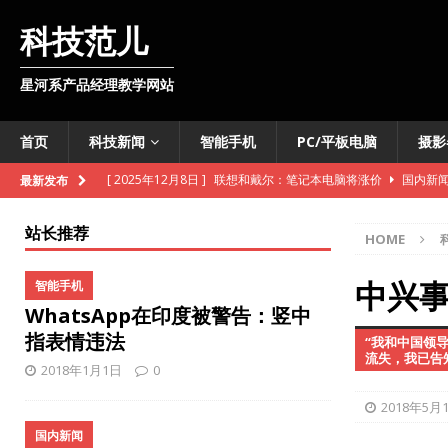
科技范儿
星河系产品经理教学网站
首页
科技新闻
智能手机
PC/平板电脑
摄影
[ 2025年12月8日 ]
联想和戴尔：笔记本电脑将涨价
国内新
最新发布
[ 2025年12月8日 ]
韩国开发出可变色软体机器人
外媒快讯
站长推荐
HOME
[ 2025年11月11日 ]
维基百科准备向数据爬虫收费
外媒快讯
[ 2025年10月28日 ]
联通基站车开进明水古城
国内新闻
中兴
智能手机
WhatsApp在印度被警告：竖中
[ 2025年10月28日 ]
iPhone即将推出数字版护照
智能手机
指表情违法
“我和中国领
[ 2025年10月27日 ]
TCL推出智慧酒店电视机解决方案
国内
流失，我已告
2018年1月1日
0
[ 2025年10月27日 ]
法意两国联合开发月球核反应堆
外媒快
2018年5月
[ 2025年10月27日 ]
雪佛兰新款Bolt售价低于3万美元
外媒
国内新闻