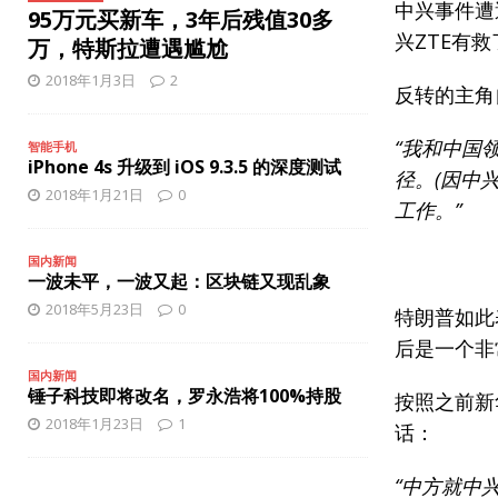
[ 2025年10月27日 ]
苹果或将推出3款新iPhone手机
智能手
中兴事件遭
95万元买新车，3年后残值30多
兴ZTE有救
[ 2025年12月8日 ]
iPhone 17 Pro缺少夜间人像模式？
智能
万，特斯拉遭遇尴尬
2018年1月3日
2
反转的主角
“我和中国
智能手机
iPhone 4s 升级到 iOS 9.3.5 的深度测试
径。(因中
2018年1月21日
0
工作。”
国内新闻
一波未平，一波又起：区块链又现乱象
2018年5月23日
0
特朗普如此
后是一个非
国内新闻
锤子科技即将改名，罗永浩将100%持股
按照之前新
2018年1月23日
1
话：
“中方就中