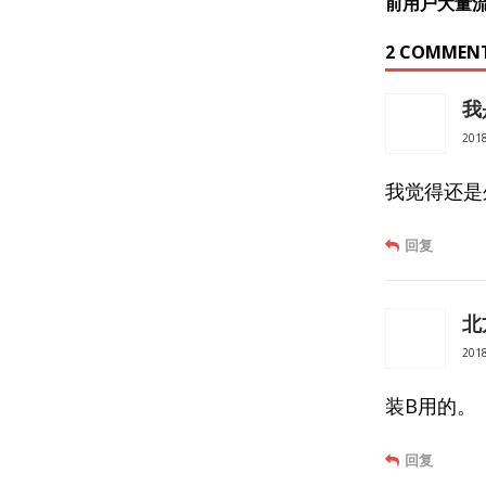
前用户大量
2 COMMEN
我
201
我觉得还是
回复
北
201
装B用的。
回复