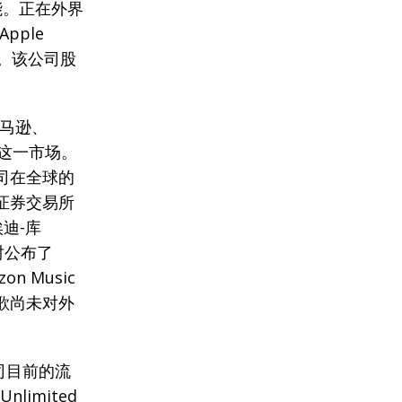
能。正在外界
ple
人。该公司股
马逊、
夺这一市场。
公司在全球的
约证券交易所
迪-库
时公布了
n Music
谷歌尚未对外
司目前的流
limited