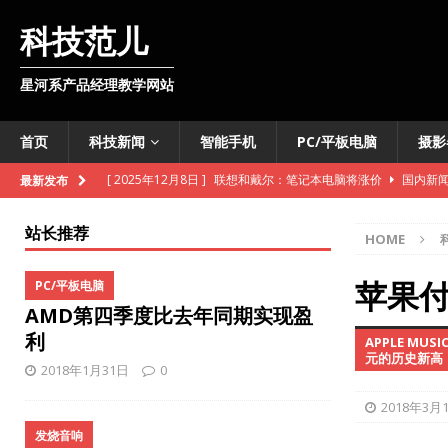
科技范儿
星河系产品经理教学网站
首页
科技新闻
智能手机
PC/平板电脑
摄影
[ 2025年12月8日 ]
联想和戴尔：笔记本电脑将涨价
国内新
最新发布
[ 2025年12月8日 ]
韩国开发出可变色软体机器人
外媒快讯
站长推荐
HOME
[ 2025年11月11日 ]
维基百科准备向数据爬虫收费
外媒快讯
[ 2025年10月28日 ]
联通基站车开进明水古城
国内新闻
苹果
PC/平板电脑
AMD第四季度比去年同期实现盈
[ 2025年10月28日 ]
iPhone即将推出数字版护照
智能手机
利
APPLE M
[ 2025年10月27日 ]
TCL推出智慧酒店电视机解决方案
国内
元的历史新高，
2018年1月31日
0
[ 2025年10月27日 ]
法意两国联合开发月球核反应堆
外媒快
2018年3月
[ 2025年10月27日 ]
雪佛兰新款Bolt售价低于3万美元
外媒
发烧音响