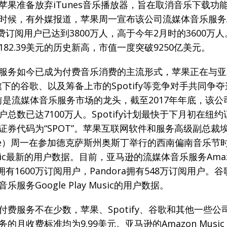
机
苹果准备放弃iTunes音乐播放器，旨在取消音乐下载功
时候，有外媒报道，苹果周一宣布该公司流媒体音乐服务Ap
手机
付费订阅用户已达到3800万人，高于今年2月时的3600万
82.39美元的历史新高，市值一度突破9250亿美元。
服务如今已成为付费音乐消费的主流形式，苹果正在与亚
et旗下的谷歌、以及筹备上市的Spotify等竞争对手共同争
fy目前是流媒体音乐服务市场的龙头，截至2017年年底，该
户总数已达7100万人。Spotify计划最快于下月初在纽
证券代码为“SPOT”。苹果互联网软件和服务高级副总裁埃
 Cue）周一在参加德克萨斯州奥斯丁举行的西南偏南音乐节
Music最新的用户数据。目前，亚马逊的流媒体音乐服务Amazo
ted拥有1600万订阅用户，Pandora拥有548万订阅用户。
服务Google Play Music的用户数据。
付费服务不在少数，苹果、Spotify、谷歌和其他一些公
的月收费标准均为9.99美元。亚马逊的Amazon Music Un