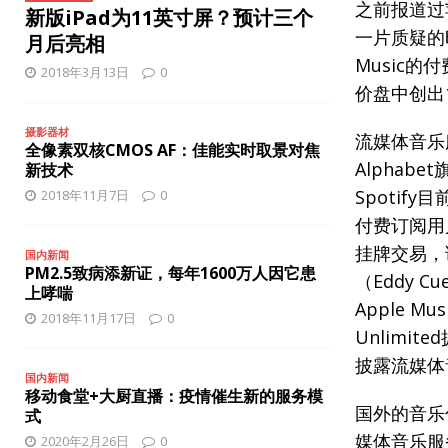
[ 2025年10月27日 ]
苹果或将推出3款新iPhone手机
智能手
之前报道过
新版iPad为11英寸屏？预计三个
一片质疑的
[ 2025年12月8日 ]
iPhone 17 Pro缺少夜间人像模式？
智能
月后亮相
Music的
2018年3月13日
0
价盘中创出1
摄影器材
流媒体音乐
全像素双核CMOS AF：佳能实时取景对焦
Alphab
新技术
Spoti
2018年11月7日
0
付费订阅用
挂牌交易，
国内新闻
PM2.5致病添新证，每年1600万人因它患
（Eddy
上哮喘
Apple 
2018年11月17日
0
Unlimi
披露流媒体音乐
国内新闻
移动食堂+大厨直播：疫情催生新的服务模
国外的音乐
式
媒体音乐服务
2020年2月26日
0