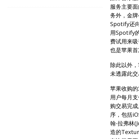
服务主要面
务外，金牌
Spoti
用Spoti
费试用来吸引
也是苹果首次
除此以外，
未透露此交
苹果收购的
用户每月支
购交易完成
序，包括iOS
翰-拉弗林(J
造的Tex