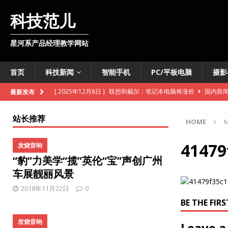
科技范儿
星河系产品经理教学网站
首页
科技新闻
智能手机
PC/平板电脑
摄影
[ 2025年12月8日 ]
联想和戴尔：笔记本电脑将涨价
国内新
最新发布
[ 2025年12月8日 ]
韩国开发出可变色软体机器人
外媒快讯
站长推荐
HOME
M
[ 2025年11月11日 ]
维基百科准备向数据爬虫收费
外媒快讯
[ 2025年10月28日 ]
联通基站车开进明水古城
国内新闻
41479
发烧音响
“豹”力美学“揽”英伦“宝”声创广州
[ 2025年10月28日 ]
iPhone即将推出数字版护照
智能手机
车展靓丽风景
[ 2025年10月27日 ]
TCL推出智慧酒店电视机解决方案
国内
2018年11月22日
0
[ 2025年10月27日 ]
法意两国联合开发月球核反应堆
外媒快
BE THE FI
[ 2025年10月27日 ]
雪佛兰新款Bolt售价低于3万美元
外媒
发烧音响
Leave a