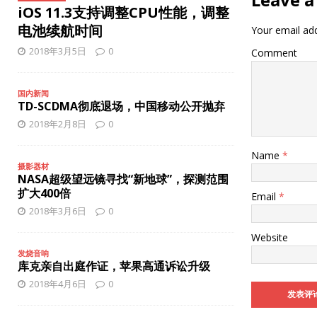
[ 2025年10月27日 ]
苹果或将推出3款新iPhone手机
智能手
iOS 11.3支持调整CPU性能，调整
[ 2025年12月8日 ]
iPhone 17 Pro缺少夜间人像模式？
智能
电池续航时间
Your email add
2018年3月5日
0
Comment
国内新闻
TD-SCDMA彻底退场，中国移动公开抛弃
2018年2月8日
0
Name
*
摄影器材
NASA超级望远镜寻找“新地球”，探测范围
扩大400倍
Email
*
2018年3月6日
0
Website
发烧音响
库克亲自出庭作证，苹果高通诉讼升级
2018年4月6日
0