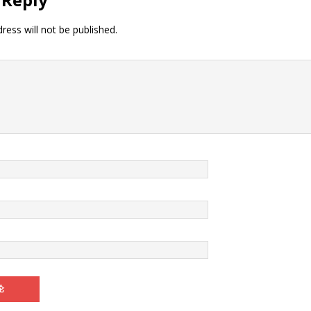
机
手机
ress will not be published.