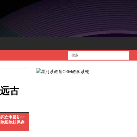
睹远古
的死亡率最初非
细胞细胞核保存