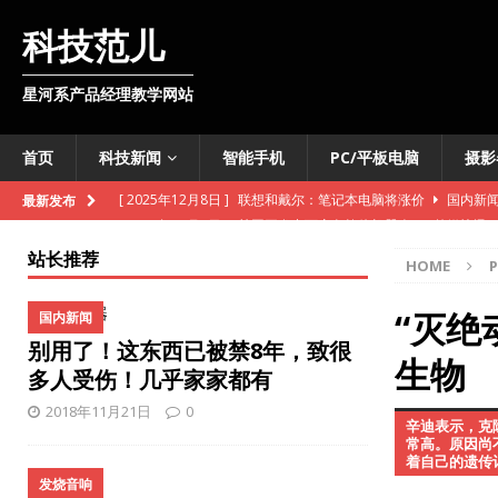
科技范儿
星河系产品经理教学网站
首页
科技新闻
智能手机
PC/平板电脑
摄影
[ 2025年12月8日 ]
韩国开发出可变色软体机器人
外媒快讯
最新发布
[ 2025年11月11日 ]
维基百科准备向数据爬虫收费
外媒快讯
站长推荐
HOME
[ 2025年10月28日 ]
联通基站车开进明水古城
国内新闻
[ 2025年10月28日 ]
iPhone即将推出数字版护照
智能手机
“灭绝
国内新闻
别用了！这东西已被禁8年，致很
[ 2025年10月27日 ]
TCL推出智慧酒店电视机解决方案
国内
生物
多人受伤！几乎家家都有
[ 2025年10月27日 ]
法意两国联合开发月球核反应堆
外媒快
2018年11月21日
0
辛迪表示，克
[ 2025年10月27日 ]
雪佛兰新款Bolt售价低于3万美元
外媒
常高。原因尚
着自己的遗传
[ 2025年10月27日 ]
苹果或将推出3款新iPhone手机
智能手
发烧音响