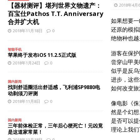
[ 2025年12月8日 ]
iPhone 17 Pro缺少夜间人像模式？
智能
【器材测评】堪列世界文物遗产：
2018年4月
[ 2025年12月8日 ]
联想和戴尔：笔记本电脑将涨价
国内新
百宝仕Pathos T.T. Anniversary
如果想要一
合并扩大机
还原的模拟
2018年11月18日
0
绝物种也越
智能手机
游客在保护
苹果终于发布iOS 11.2.5正式版
尝穿山甲美
2018年1月24日
0
似乎是反乌
进步，这些
国内新闻
找到舒适圈活出舒适感，飞利浦SP9880电
如何改变旅
动剃须刀评测
2018年11月8日
0
像电影《侏罗
然是个幻想
是否可以提
国内新闻
三年前体检正常，三年后心梗死亡！元凶竟
理论上我们
是这道家常菜！
2018年11月18日
0