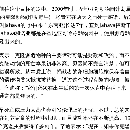
前往这个目标的途中。2000年时，圣地亚哥动物园计划
ah)的克隆动物(印度野牛)，尽管它在两天之后死于感染。
Jahava的野牛(来自东南亚)长达7年，直到Jahava摔
Jahava和诺亚都是在圣地亚哥冷冻动物园中，使用濒危
隆出来的。
表示，克隆濒危物种的主要障碍可能是财政和政治，而不
克隆动物的死亡率最初非常高。原因尚不完全清楚，但可
错误所致。从本质上说，捐献者的卵细胞细胞核保存着自
的遗传物质来抵抗被替换。通过这个过程克隆的动物，被
。辛迪称：“它们必须在出生后的第一次休克中存活下来
通常都是健康的。”
早死亡或压力太高也会引发伦理上的担忧。不过，总的来
在饲养家畜的过程中出现，而且成功率还在不断提高。19
7个克隆胚胎获得了多莉羊。辛迪表示：“现在，如果你克