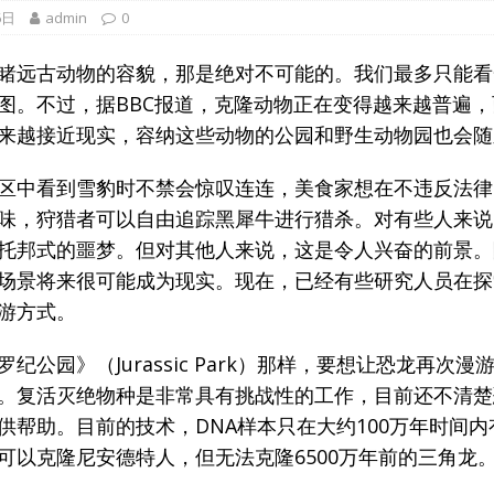
手机
6日
admin
0
闻
睹远古动物的容貌，那是绝对不可能的。我们最多只能看
图。不过，据BBC报道，克隆动物正在变得越来越普遍
来越接近现实，容纳这些动物的公园和野生动物园也会随
区中看到雪豹时不禁会惊叹连连，美食家想在不违反法律
味，狩猎者可以自由追踪黑犀牛进行猎杀。对有些人来说
托邦式的噩梦。但对其他人来说，这是令人兴奋的前景。
场景将来很可能成为现实。现在，已经有些研究人员在探
游方式。
纪公园》（Jurassic Park）那样，要想让恐龙再次
。复活灭绝物种是非常具有挑战性的工作，目前还不清楚
供帮助。目前的技术，DNA样本只在大约100万年时间
可以克隆尼安德特人，但无法克隆6500万年前的三角龙