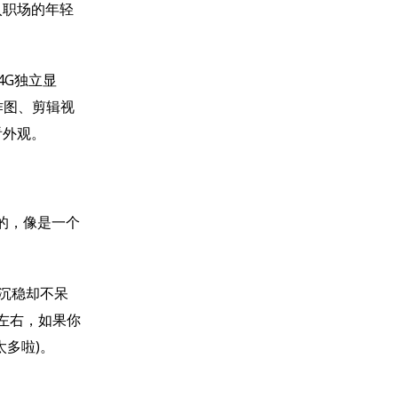
入职场的年轻
 4G独立显
作图、剪辑视
看外观。
的，像是一个
沉稳却不呆
 kg左右，如果你
多啦)。