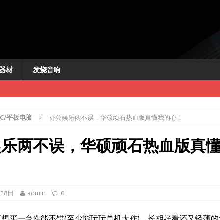
器材
发烧音响
PC/平板电脑
办公娱乐两不误，华硕顽石热血版真懂我的心！
娱乐两不误，华硕顽石热血版真
新闻
讯
快讯
月28日
admin
0
机
买一台性能不错(至少能玩玩单机大作)，长相好看还又轻薄的