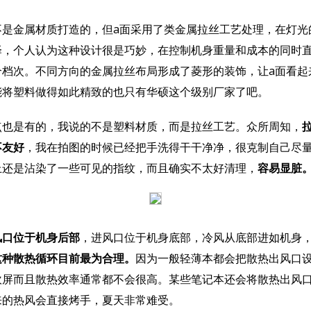
金属材质打造的，但a面采用了类金属拉丝工艺处理，在灯光
泽，个人认为这种设计很是巧妙，在控制机身重量和成本的同时
个档次。不同方向的金属拉丝布局形成了菱形的装饰，让a面看起
能将塑料做得如此精致的也只有华硕这个级别厂家了吧。
是有的，我说的不是塑料材质，而是拉丝工艺。众所周知，
不友好
，我在拍图的时候已经把手洗得干干净净，很克制自己尽
上还是沾染了一些可见的指纹，而且确实不太好清理，
容易显脏
风口位于机身后部
，进风口位于机身底部，冷风从底部进如机身
这种散热循环目前最为合理。
因为一般轻薄本都会把散热出风口
吹屏而且散热效率通常都不会很高。某些笔记本还会将散热出风
来的热风会直接烤手，夏天非常难受。