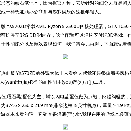
统形态的顽石笔记本，因为据官方称，它所针对的细分人群是初
我他一样想兼顾办公商务与游戏娱乐的这批年轻人。
570ZD搭载AMD Ryzen 5 2500U四核处理器，GTX 1050
可扩展至32G DDR4内存，这个配置可以轻松应付玩3D游戏、
至于性能跑分以及游戏表现如何，我们待会儿再聊，下面就先看
版 YX570ZD的外观大体上来看给人感觉还是很偏商务风格
i)人(wan)士(jia)必备的高性能生(you)产(xi)力(ji)工具。
(曜石黑)配色为主，辅以闪电蓝配色做为点缀，闷骚闷骚的，
74.6 x 256 x 21.9 mm(非窄边框15英寸机身)，重量在1.9
游戏本来看的话，它确实很轻薄(至少比我现在用的游戏本轻薄太