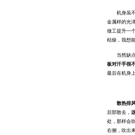
机身虽不是
金属样的光
做工提升一
枯燥，我想
当然缺点也
板对汗手很
最后在机身
散热排
后部散去，
处，那样会
右侧，吹出