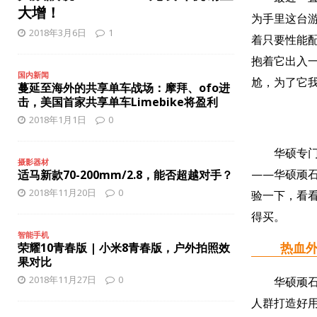
[ 2025年12月8日 ]
iPhone 17 Pro缺少夜间人像模式？
智能
大增！
为手里这台
[ 2025年12月8日 ]
联想和戴尔：笔记本电脑将涨价
国内新
2018年3月6日
1
着只要性能
抱着它出入
国内新闻
尬，为了它我
蔓延至海外的共享单车战场：摩拜、ofo进
击，美国首家共享单车Limebike将盈利
2018年1月1日
0
华硕专门有
摄影器材
——华硕顽石
适马新款70-200mm/2.8，能否超越对手？
2018年11月20日
0
验一下，看
得买。
智能手机
荣耀10青春版 | 小米8青春版，户外拍照效
热血外形
果对比
2018年11月27日
0
华硕顽石一
人群打造好用