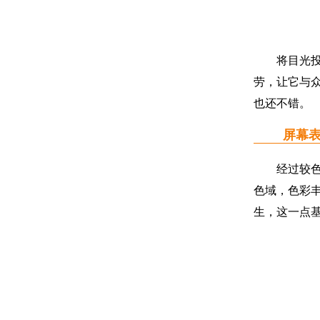
将目光投向
劳，让它与
也还不错。
屏幕表
经过较色仪S
色域，色彩丰
生，这一点