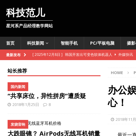
科技范儿
星河系产品经理教学网站
首页
科技新闻
智能手机
PC/平板电脑
摄影
[ 2025年12月8日 ]
韩国开发出可变色软体机器人
外媒快讯
最新发布
[ 2025年11月11日 ]
维基百科准备向数据爬虫收费
外媒快讯
站长推荐
HOME
[ 2025年10月28日 ]
联通基站车开进明水古城
国内新闻
[ 2025年10月28日 ]
iPhone即将推出数字版护照
智能手机
办公
国内新闻
“共享床位，异性拼房”遭质疑
[ 2025年10月27日 ]
TCL推出智慧酒店电视机解决方案
国内
心！
2018年1月25日
8
[ 2025年10月27日 ]
法意两国联合开发月球核反应堆
外媒快
[ 2025年10月27日 ]
雪佛兰新款Bolt售价低于3万美元
外媒
2018年11
发烧音响
[ 2025年10月27日 ]
苹果或将推出3款新iPhone手机
智能手
大跌眼镜？ AirPods无线耳机销量
最近一直想