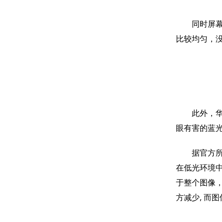
同时屏幕的对
比较均匀，
此外，华硕为
眼有害的蓝
据官方所述，
在低光环境
于整个图像
方减少, 而