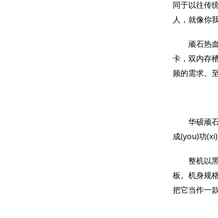
同于以往传
人，就像你
顽石热血版 YX
卡，双内存槽
频的需求。
华硕顽石热血
成(you)功(x
整机以黑色
板。机身规格为3
把它当作一款