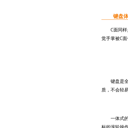
键盘体验
C面同样是
觉手掌被C
键盘是全尺
质，不会轻
一体式的触
标的滚轮操