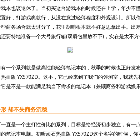
手机
游戏本也该退休了。当初买这台游戏本的时候还在上学，年少不
闻
配置好，打游戏爽就行，从没在意过轻薄程度和外观设计。所以
一些商务场合就太过分了，花里胡哨根本就不好意思拿出手。出
还要特地准备一个大号旅行箱(双肩包里放不下)，实在是太不方
一个系列就是做高性能轻薄笔记本的，秋季的时候也正好发布
热血版 YX570ZD。这不，它已经来到了我们的评测室，我就
看它是不是一款能满足我当下需求的笔记本（兼顾商务和游戏娱
 却不失商务沉稳
直是一个主打性价比的系列，目标是给经济初步独立，有一点
的笔记本电脑。初听顽石热血版 YX570ZD这个名字的时候，