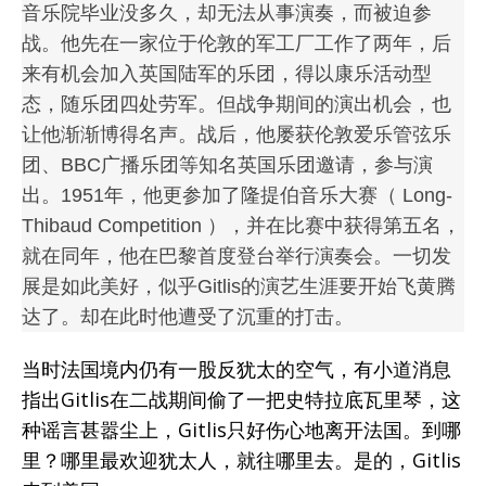
音乐院毕业没多久，却无法从事演奏，而被迫参
战。他先在一家位于伦敦的军工厂工作了两年，后
来有机会加入英国陆军的乐团，得以康乐活动型
态，随乐团四处劳军。但战争期间的演出机会，也
让他渐渐博得名声。战后，他屡获伦敦爱乐管弦乐
团、BBC广播乐团等知名英国乐团邀请，参与演
出。1951年，他更参加了隆提伯音乐大赛（ Long-
Thibaud Competition ），并在比赛中获得第五名，
就在同年，他在巴黎首度登台举行演奏会。一切发
展是如此美好，似乎Gitlis的演艺生涯要开始飞黄腾
达了。却在此时他遭受了沉重的打击。
当时法国境内仍有一股反犹太的空气，有小道消息
指出Gitlis在二战期间偷了一把史特拉底瓦里琴，这
种谣言甚嚣尘上，Gitlis只好伤心地离开法国。到哪
里？哪里最欢迎犹太人，就往哪里去。是的，Gitlis