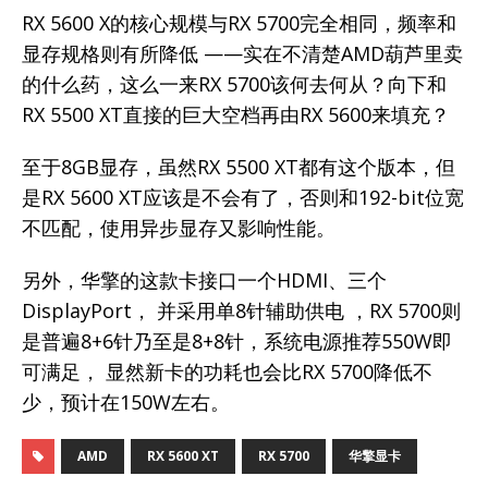
RX 5600 X的核心规模与RX 5700完全相同，频率和
显存规格则有所降低 ——实在不清楚AMD葫芦里卖
的什么药，这么一来RX 5700该何去何从？向下和
RX 5500 XT直接的巨大空档再由RX 5600来填充？
至于8GB显存，虽然RX 5500 XT都有这个版本，但
是RX 5600 XT应该是不会有了，否则和192-bit位宽
不匹配，使用异步显存又影响性能。
另外，华擎的这款卡接口一个HDMI、三个
DisplayPort， 并采用单8针辅助供电 ，RX 5700则
是普遍8+6针乃至是8+8针，系统电源推荐550W即
可满足， 显然新卡的功耗也会比RX 5700降低不
少，预计在150W左右。
AMD
RX 5600 XT
RX 5700
华擎显卡