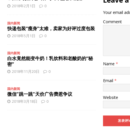
[ 2025年12月8日 ]
iPhone 17 Pro缺少夜间人像模式？
智能
2018年2月1日
0
[ 2025年12月8日 ]
联想和戴尔：笔记本电脑将涨价
国内新
Your email add
Comment
国内新闻
快递包装“瘦身”太难，卖家为好评过度包装
2018年5月1日
0
国内新闻
白水竟然能变牛奶！乳饮料和老酸奶的“秘
密”
Name
*
2018年11月20日
0
Email
*
国内新闻
微信"跳一跳"天价广告费惹争议
Website
2018年3月18日
0