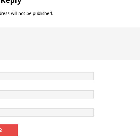
手机
闻
ress will not be published.