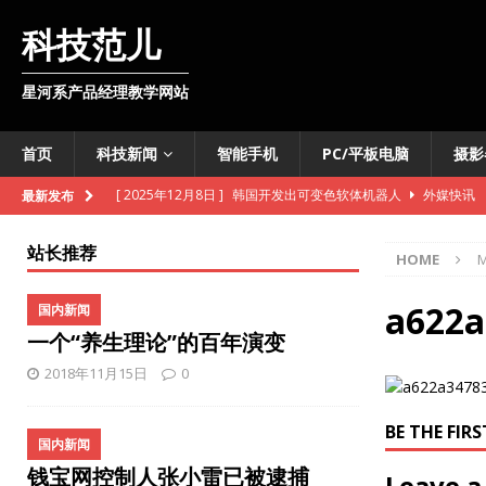
科技范儿
星河系产品经理教学网站
首页
科技新闻
智能手机
PC/平板电脑
摄影
[ 2025年12月8日 ]
韩国开发出可变色软体机器人
外媒快讯
最新发布
[ 2025年11月11日 ]
维基百科准备向数据爬虫收费
外媒快讯
站长推荐
HOME
M
[ 2025年10月28日 ]
联通基站车开进明水古城
国内新闻
[ 2025年10月28日 ]
iPhone即将推出数字版护照
智能手机
a622a
国内新闻
一个“养生理论”的百年演变
[ 2025年10月27日 ]
TCL推出智慧酒店电视机解决方案
国内
2018年11月15日
0
[ 2025年10月27日 ]
法意两国联合开发月球核反应堆
外媒快
[ 2025年10月27日 ]
雪佛兰新款Bolt售价低于3万美元
外媒
BE THE FI
国内新闻
[ 2025年10月27日 ]
苹果或将推出3款新iPhone手机
智能手
钱宝网控制人张小雷已被逮捕
Leave a