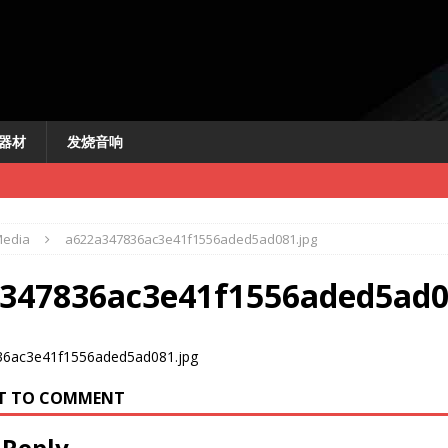
器材
发烧音响
edia
a622a347836ac3e41f1556aded5ad081.jpg
347836ac3e41f1556aded5ad0
新闻
讯
快讯
RST TO COMMENT
机
 Reply