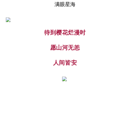
满眼星海
待到樱花烂漫时
愿山河无恙
人间皆安