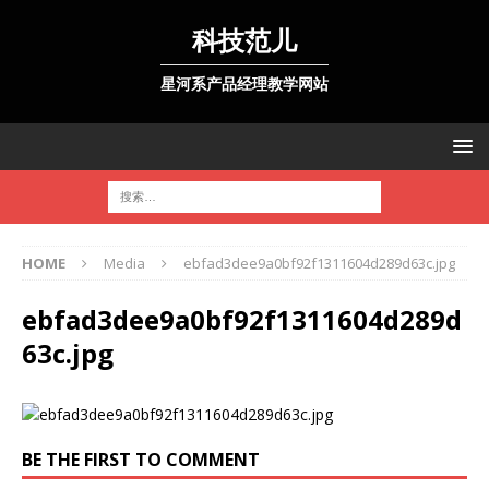
科技范儿
星河系产品经理教学网站
HOME
Media
ebfad3dee9a0bf92f1311604d289d63c.jpg
ebfad3dee9a0bf92f1311604d289d
63c.jpg
BE THE FIRST TO COMMENT